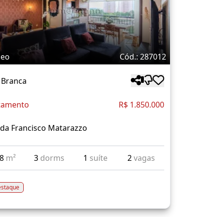
deo
Cód.: 287012
 Branca
tamento
R$ 1.850.000
da Francisco Matarazzo
28
m²
3
dorms
1
suíte
2
vagas
staque