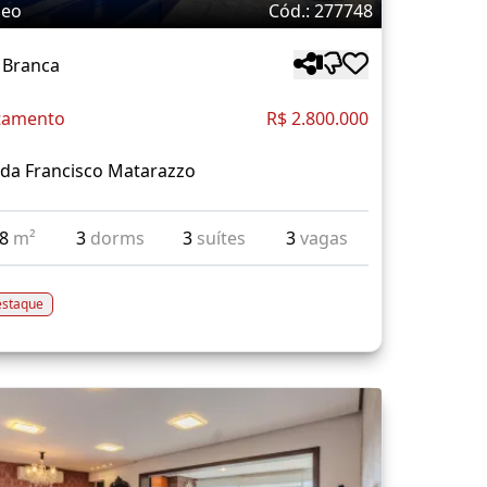
deo
Cód.: 277748
 Branca
tamento
R$ 2.800.000
da Francisco Matarazzo
68
m²
3
dorms
3
suítes
3
vagas
staque