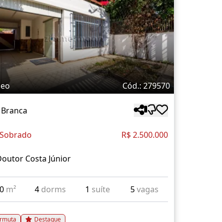
deo
Cód.: 279570
 Branca
 Sobrado
R$ 2.500.000
outor Costa Júnior
80
m²
4
dorms
1
suíte
5
vagas
rmuta
Destaque