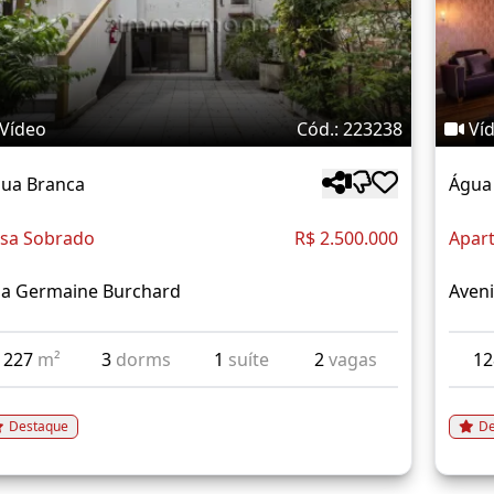
Vídeo
Cód.: 223238
Ví
ua Branca
Água
sa Sobrado
R$ 2.500.000
Apar
a Germaine Burchard
Aveni
227
m²
3
dorms
1
suíte
2
vagas
1
Destaque
De