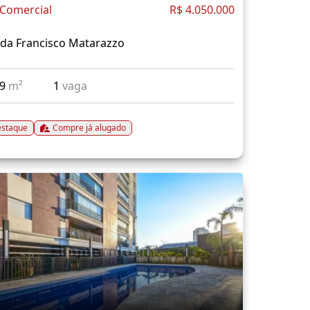
 Comercial
R$ 4.050.000
da Francisco Matarazzo
19
m²
1
vaga
staque
Compre já alugado