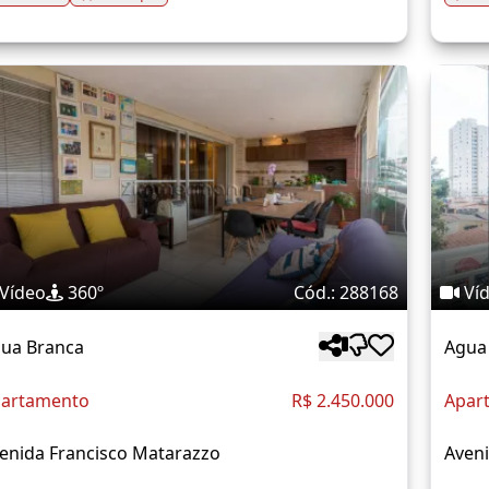
Vídeo
360º
Cód.: 288168
Ví
ua Branca
Agua
artamento
R$ 2.450.000
Apar
enida Francisco Matarazzo
Aven