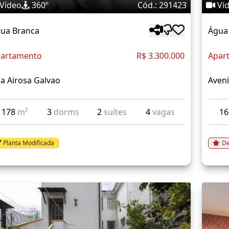
Vídeo
360º
Cód.: 291423
Ví
ua Branca
Água
artamento
R$ 3.300.000
Apar
a Airosa Galvao
Aveni
178
m²
3
dorms
2
suítes
4
vagas
1
Planta Modificada
De