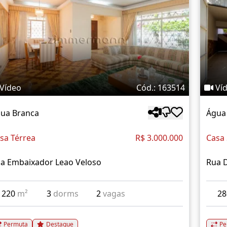
Vídeo
Cód.: 163514
Ví
ua Branca
Água
sa Térrea
R$ 3.000.000
Casa
a Embaixador Leao Veloso
Rua D
220
m²
3
dorms
2
vagas
2
Permuta
Destaque
Pe