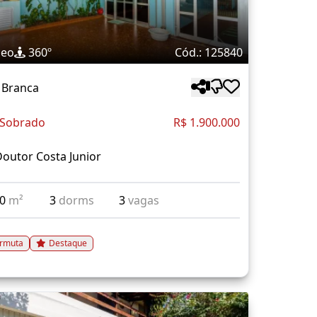
deo
360º
Cód.: 125840
 Branca
 Sobrado
R$ 1.900.000
outor Costa Junior
40
m²
3
dorms
3
vagas
rmuta
Destaque