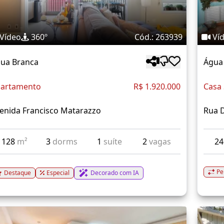
Vídeo
360º
Cód.: 263939
Ví
ua Branca
Água
artamento
R$ 1.920.000
Casa
enida Francisco Matarazzo
Rua D
128
m²
3
dorms
1
suíte
2
vagas
2
Pe
Destaque
Especial
Decorado com IA