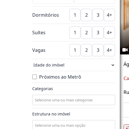
Dormitórios
1
2
3
4+
Suítes
1
2
3
4+
Vagas
1
2
3
4+
Ág
Próximos ao Metrô
Ca
Categorias
Ru
Estrutura no imóvel