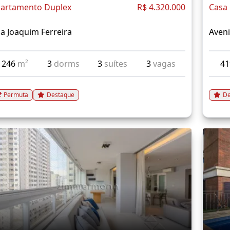
artamento Duplex
R$ 4.320.000
Casa
a Joaquim Ferreira
Aveni
246
m²
3
dorms
3
suítes
3
vagas
4
Permuta
Destaque
De