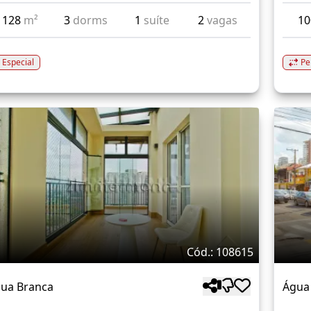
128
m²
3
dorms
1
suíte
2
vagas
1
Especial
Pe
Cód.: 108615
ua Branca
Água