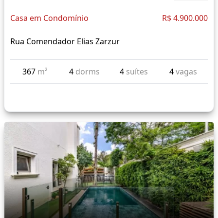
Casa em Condomínio
R$ 4.900.000
Rua Comendador Elias Zarzur
367
m²
4
dorms
4
suítes
4
vagas