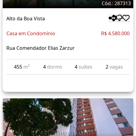
Cód.: 287313
Alto da Boa Vista
Casa em Condomínio
R$ 4.580.000
Rua Comendador Elias Zarzur
455
m²
4
dorms
4
suítes
2
vagas