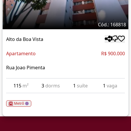
Cód.: 168818
Alto da Boa Vista
Apartamento
R$ 900.000
Rua Joao Pimenta
115
m²
3
dorms
1
suíte
1
vaga
Metrô