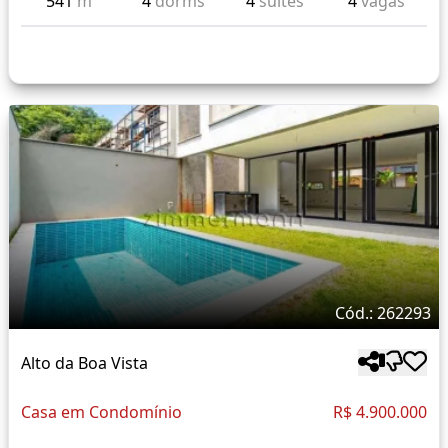
541
m²
4
dorms
4
suítes
4
vagas
Cód.: 262293
Alto da Boa Vista
Casa em Condomínio
R$ 4.900.000