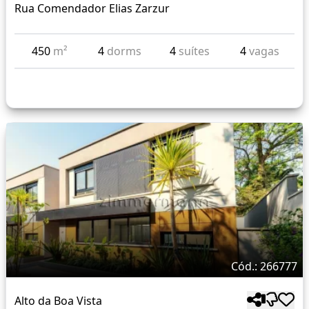
Rua Comendador Elias Zarzur
450
m²
4
dorms
4
suítes
4
vagas
Cód.: 266777
Alto da Boa Vista