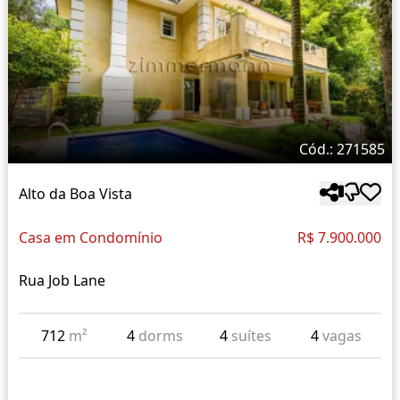
Cód.: 271585
Alto da Boa Vista
Casa em Condomínio
R$ 7.900.000
Rua Job Lane
712
m²
4
dorms
4
suítes
4
vagas