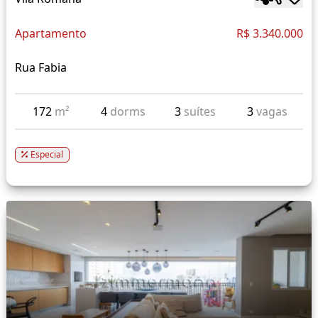
Apartamento
R$ 3.340.000
Rua Fabia
172
m²
4
dorms
3
suítes
3
vagas
Especial