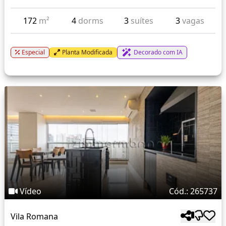
172
m²
4
dorms
3
suítes
3
vagas
Especial
Planta Modificada
Decorado com IA
Vídeo
Cód.: 265737
Vila Romana