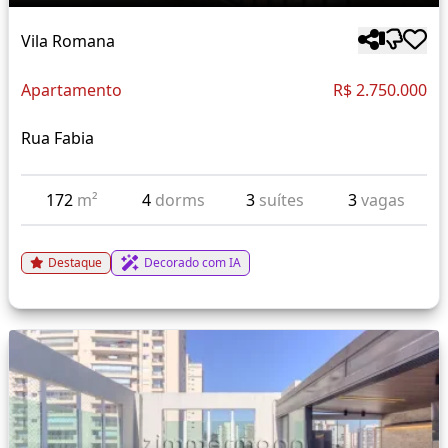
Vila Romana
Apartamento
R$ 2.750.000
Rua Fabia
172
m²
4
dorms
3
suítes
3
vagas
Destaque
Decorado com IA