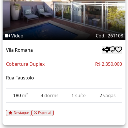
Vídeo
Cód.: 261108
Vila Romana
Cobertura Duplex
R$ 2.350.000
Rua Faustolo
180
m²
3
dorms
1
suíte
2
vagas
Destaque
Especial