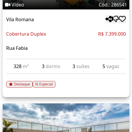
Vídeo
Cód.: 286541
Vila Romana
Cobertura Duplex
R$ 7.399.000
Rua Fabia
328
m²
3
dorms
3
suítes
5
vagas
Destaque
Especial