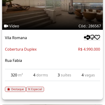
Vídeo
Cód.: 286567
Vila Romana
Cobertura Duplex
R$ 4.990.000
Rua Fabia
320
m²
4
dorms
3
suítes
4
vagas
Destaque
Especial