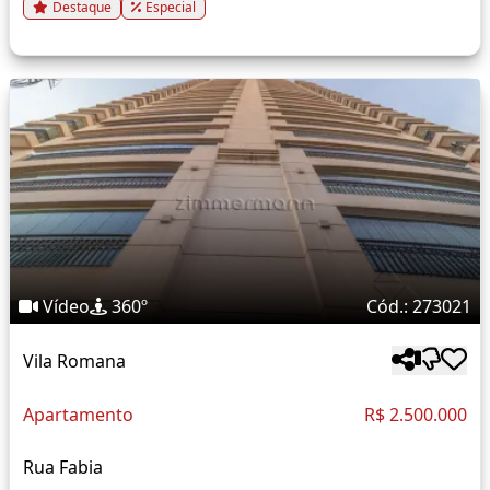
Destaque
Especial
Vídeo
360º
Cód.: 273021
Vila Romana
Apartamento
R$ 2.500.000
Rua Fabia