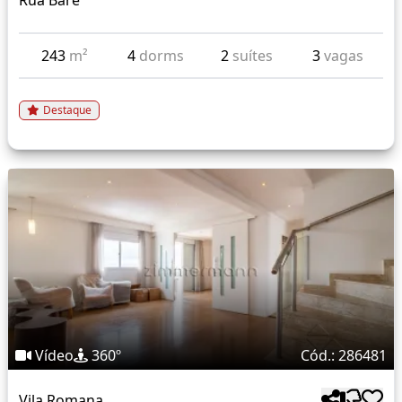
Rua Baré
243
m²
4
dorms
2
suítes
3
vagas
Destaque
Vídeo
360º
Cód.: 286481
Vila Romana