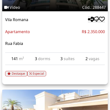
Vídeo
Cód.: 288447
Vila Romana
Apartamento
R$ 2.350.000
Rua Fabia
141
m²
3
dorms
3
suítes
2
vagas
Destaque
Especial