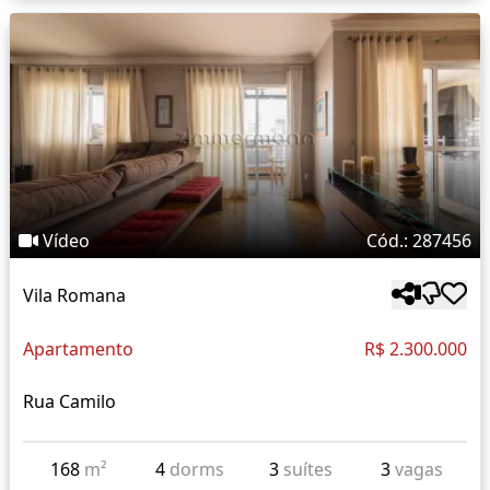
Vídeo
Cód.: 287456
Vila Romana
Apartamento
R$ 2.300.000
Rua Camilo
168
m²
4
dorms
3
suítes
3
vagas