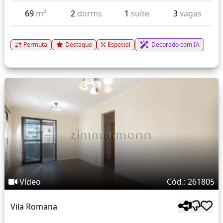
69
m²
2
dorms
1
suíte
3
vagas
Permuta
Destaque
Especial
Decorado com IA
Vídeo
Cód.: 261805
Vila Romana