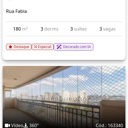
Rua Fabia
180
m²
3
dorms
3
suítes
3
vagas
Destaque
Especial
Decorado com IA
Vídeo
360º
Cód.: 163340