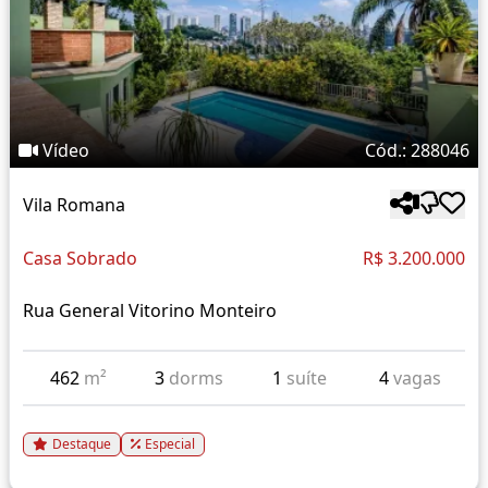
Vídeo
Cód.: 288046
Vila Romana
Casa Sobrado
R$ 3.200.000
Rua General Vitorino Monteiro
462
m²
3
dorms
1
suíte
4
vagas
Destaque
Especial