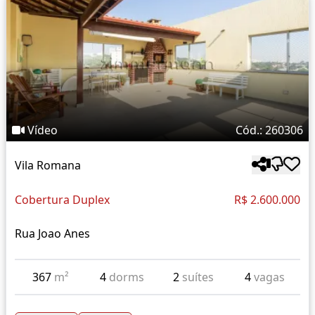
Vídeo
Cód.: 260306
Vila Romana
Cobertura Duplex
R$ 2.600.000
Rua Joao Anes
367
m²
4
dorms
2
suítes
4
vagas