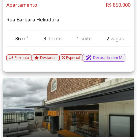
Apartamento
R$ 850.000
Rua Barbara Heliodora
86
m²
3
dorms
1
suíte
2
vagas
Permuta
Destaque
Especial
Decorado com IA