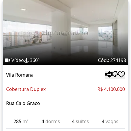
Vídeo
360º
Cód.: 274198
Vila Romana
Cobertura Duplex
R$ 4.100.000
Rua Caio Graco
285
m²
4
dorms
4
suítes
4
vagas