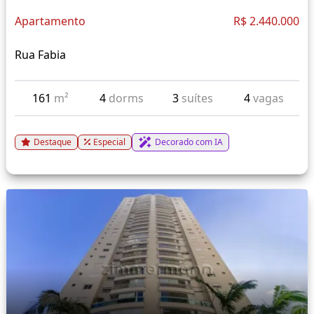
Apartamento
R$ 2.440.000
Rua Fabia
161
m²
4
dorms
3
suítes
4
vagas
Destaque
Especial
Decorado com IA