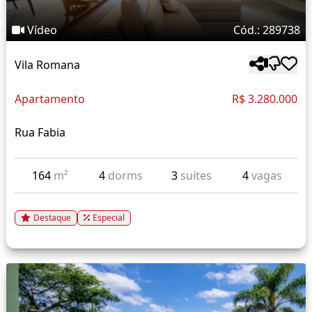
Vídeo
Cód.: 289738
Vila Romana
Apartamento
R$ 3.280.000
Rua Fabia
164
m²
4
dorms
3
suítes
4
vagas
Destaque
Especial