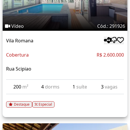
Vídeo
Cód.: 291926
Vila Romana
Cobertura
R$ 2.600.000
Rua Scipiao
200
m²
4
dorms
1
suíte
3
vagas
Destaque
Especial