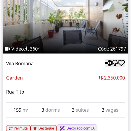
Vídeo
360º
Cód.: 261797
Vila Romana
Garden
R$ 2.350.000
Rua Tito
159
m²
3
dorms
3
suítes
3
vagas
Permuta
Destaque
Decorado com IA