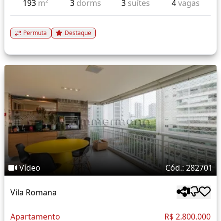
193
m²
3
dorms
3
suítes
4
vagas
Permuta
Destaque
Vídeo
Cód.: 282701
Vila Romana
Apartamento
R$ 2.800.000