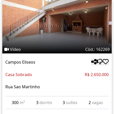
Vídeo
Cód.: 162269
Campos Eliseos
Casa Sobrado
R$ 2.650.000
Rua Sao Martinho
300
m²
3
dorms
3
suítes
2
vagas