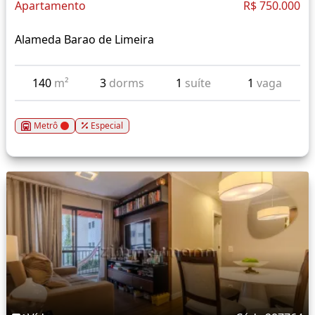
Apartamento
R$ 750.000
Alameda Barao de Limeira
140
m²
3
dorms
1
suíte
1
vaga
Metrô
Especial