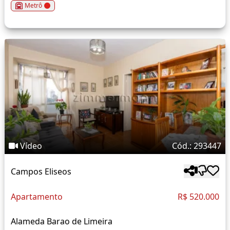
Metrô
Vídeo
Cód.: 293447
Campos Eliseos
Apartamento
R$ 520.000
Alameda Barao de Limeira