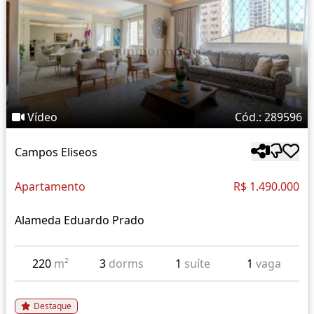
Vídeo
Cód.: 289596
Campos Eliseos
Apartamento
R$ 1.490.000
Alameda Eduardo Prado
220
m²
3
dorms
1
suíte
1
vaga
Destaque