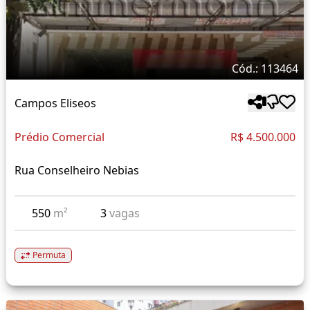
Cód.: 113464
Campos Eliseos
Prédio Comercial
R$ 4.500.000
Rua Conselheiro Nebias
550
m²
3
vagas
Permuta