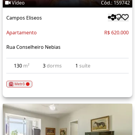
Vídeo
Cód.: 159742
Campos Eliseos
Apartamento
R$ 620.000
Rua Conselheiro Nebias
130
m²
3
dorms
1
suíte
Metrô