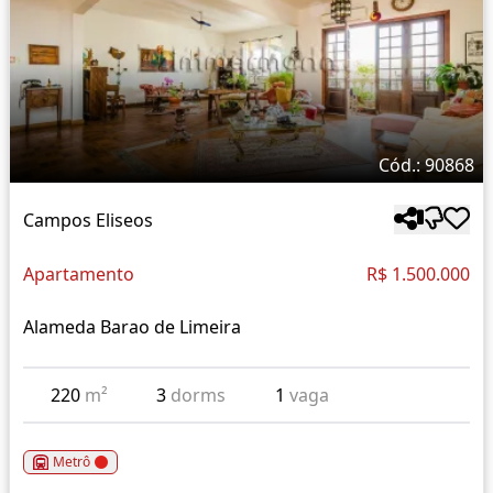
Cód.: 90868
Campos Eliseos
Apartamento
R$ 1.500.000
Alameda Barao de Limeira
220
m²
3
dorms
1
vaga
Metrô