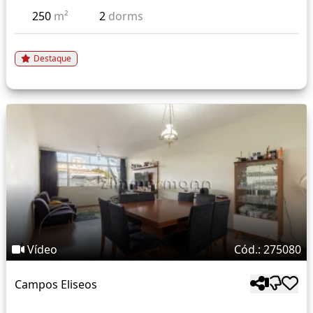
250
m²
2
dorms
Destaque
Vídeo
Cód.: 275080
Campos Eliseos