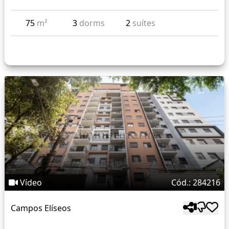
75
m²
3
dorms
2
suítes
Vídeo
Cód.: 284216
Campos Elíseos