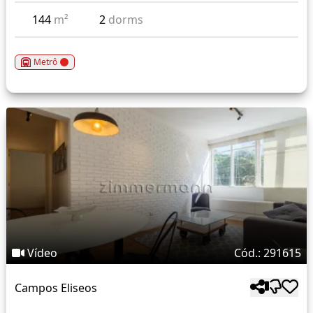
144
m²
2
dorms
Metrô
Vídeo
Cód.: 291615
Campos Eliseos