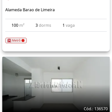
Alameda Barao de Limeira
100
m²
3
dorms
1
vaga
Metrô
Cód.: 136570