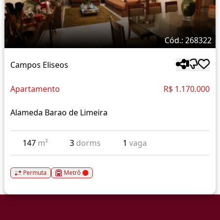
Cód.: 268322
Campos Eliseos
Apartamento
R$ 1.170.000
Alameda Barao de Limeira
147
m²
3
dorms
1
vaga
Permuta
Metrô