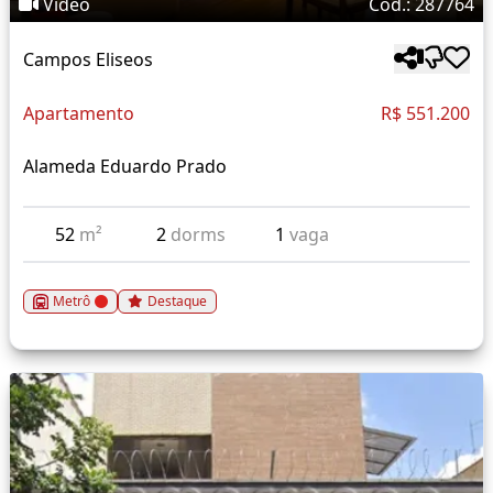
Vídeo
Cód.: 287764
Campos Eliseos
Apartamento
R$ 551.200
Alameda Eduardo Prado
52
m²
2
dorms
1
vaga
Metrô
Destaque