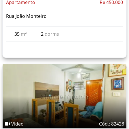
Apartamento
R$ 450.000
Rua João Monteiro
35
m²
2
dorms
Vídeo
Cód.: 82428