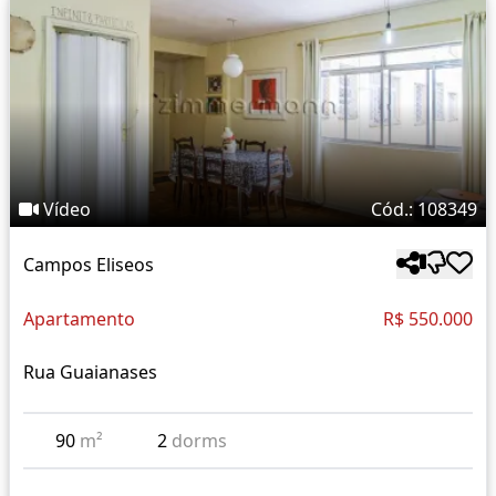
Vídeo
Cód.: 108349
Campos Eliseos
Apartamento
R$ 550.000
Rua Guaianases
90
m²
2
dorms