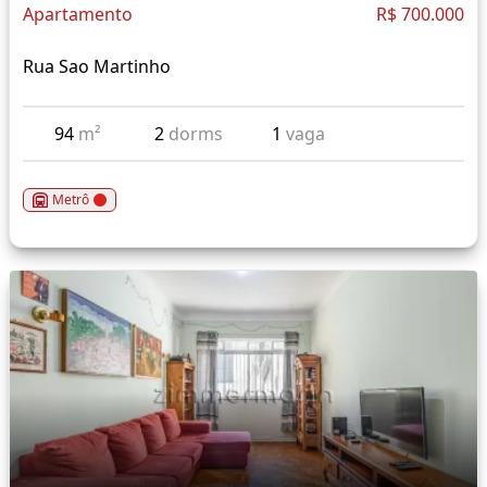
Apartamento
R$ 700.000
Rua Sao Martinho
94
m²
2
dorms
1
vaga
Metrô