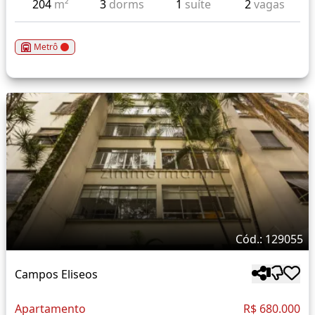
204
m²
3
dorms
1
suíte
2
vagas
Metrô
Cód.: 129055
Campos Eliseos
Apartamento
R$ 680.000