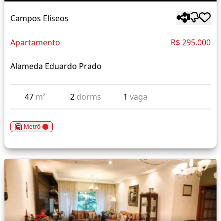
Campos Eliseos
Apartamento
R$ 295.000
Alameda Eduardo Prado
47
m²
2
dorms
1
vaga
Metrô