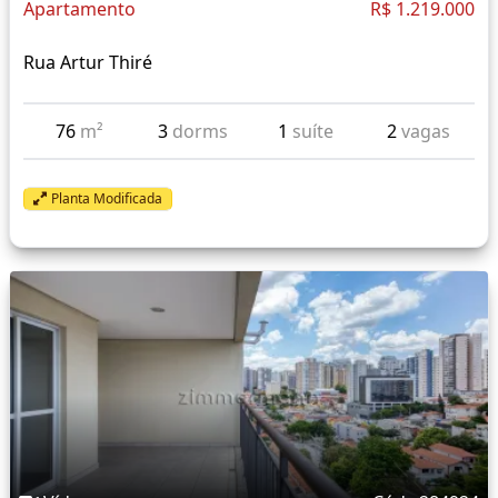
Apartamento
R$ 1.219.000
Rua Artur Thiré
76
m²
3
dorms
1
suíte
2
vagas
Planta Modificada