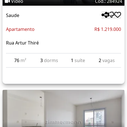
Vídeo
Cód.: 284924
Saude
Apartamento
R$ 1.219.000
Rua Artur Thiré
76
m²
3
dorms
1
suíte
2
vagas