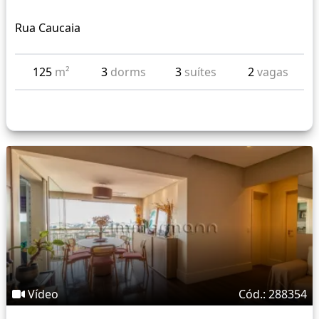
Rua Caucaia
125
m²
3
dorms
3
suítes
2
vagas
Vídeo
Cód.: 288354