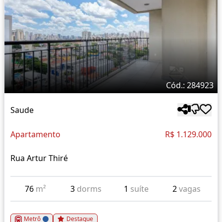
Cód.: 284923
Saude
Apartamento
R$ 1.129.000
Rua Artur Thiré
76
m²
3
dorms
1
suíte
2
vagas
Metrô
Destaque