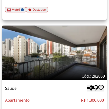
Metrô
Destaque
Cód.: 282059
Saúde
Apartamento
R$ 1.300.000