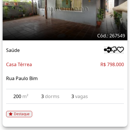
Cód.: 267549
Saúde
Casa Térrea
R$ 798.000
Rua Paulo Bim
200
m²
3
dorms
3
vagas
Destaque