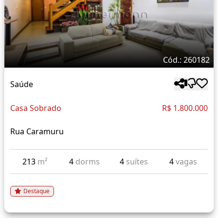
Cód.: 260182
Saúde
Casa Sobrado
R$ 1.800.000
Rua Caramuru
213
m²
4
dorms
4
suítes
4
vagas
Destaque