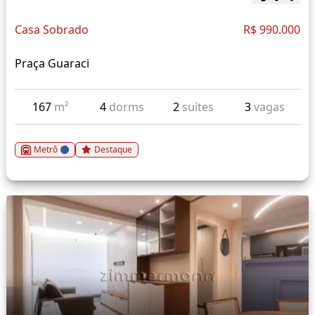
Casa Sobrado
R$ 990.000
Praça Guaraci
167
m²
4
dorms
2
suítes
3
vagas
Metrô
Destaque