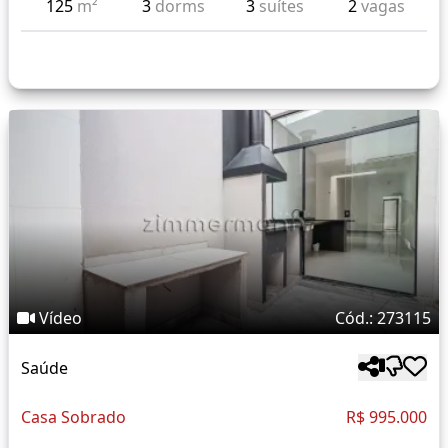
125
m²
3
dorms
3
suítes
2
vagas
Vídeo
Cód.: 273115
Saúde
Casa Sobrado
R$ 995.000