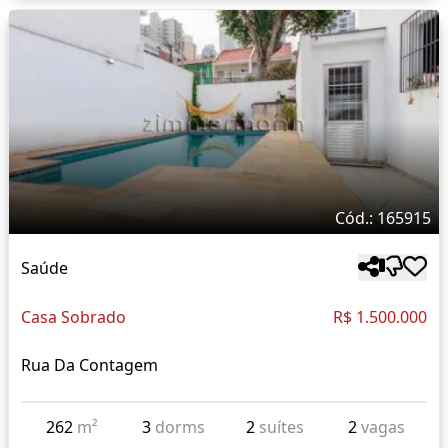
Cód.: 165915
Saúde
Casa Sobrado
R$ 1.500.000
Rua Da Contagem
262
m²
3
dorms
2
suítes
2
vagas