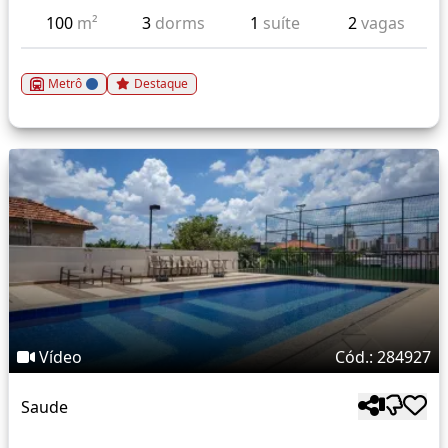
100
m²
3
dorms
1
suíte
2
vagas
Metrô
Destaque
Vídeo
Cód.: 284927
Saude