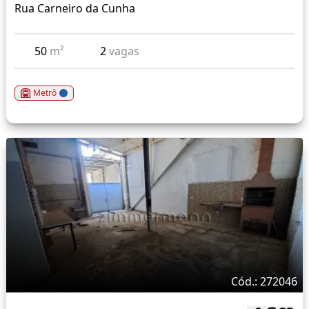
Rua Carneiro da Cunha
50
m²
2
vagas
Metrô
Cód.: 272046