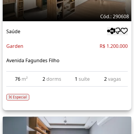
Cód.: 290608
Saúde
Garden
R$ 1.200.000
Avenida Fagundes Filho
76
m²
2
dorms
1
suíte
2
vagas
Especial