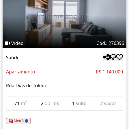
Vídeo
Cód.: 276396
Saúde
Apartamento
R$ 1.140.000
Rua Dias de Toledo
71
m²
2
dorms
1
suíte
2
vagas
Metrô