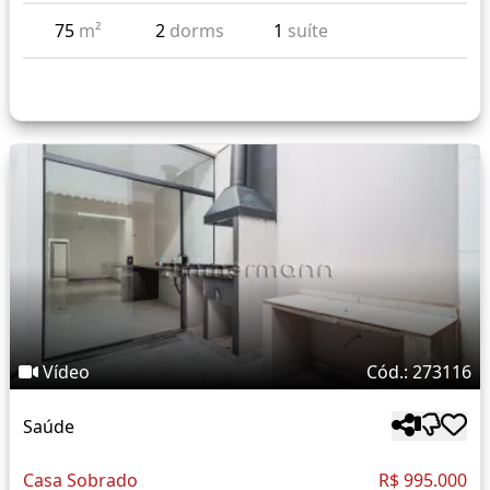
75
m²
2
dorms
1
suíte
Vídeo
Cód.: 273116
Saúde
Casa Sobrado
R$ 995.000