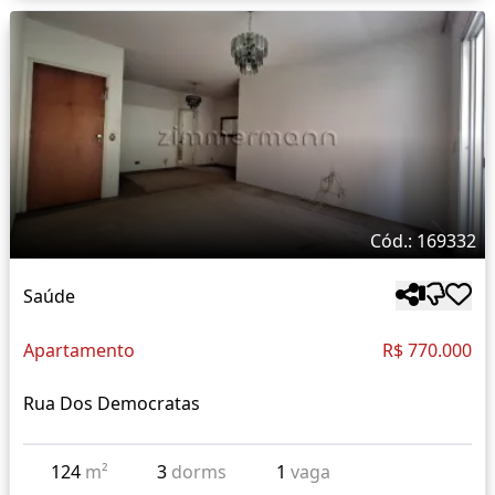
Cód.: 169332
Saúde
Apartamento
R$ 770.000
Rua Dos Democratas
124
m²
3
dorms
1
vaga