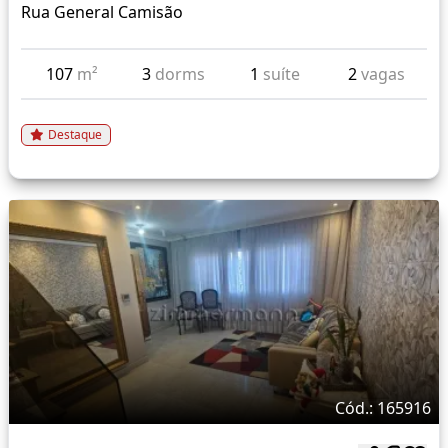
Rua General Camisão
107
m²
3
dorms
1
suíte
2
vagas
Destaque
Cód.: 165916