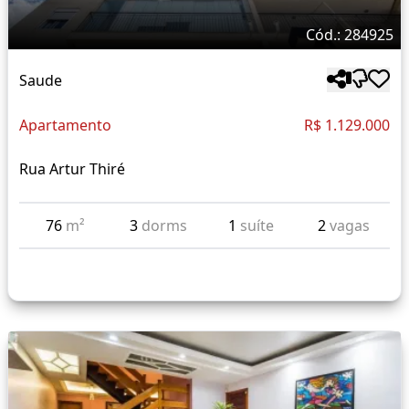
Cód.: 284925
Saude
Apartamento
R$ 1.129.000
Rua Artur Thiré
76
m²
3
dorms
1
suíte
2
vagas