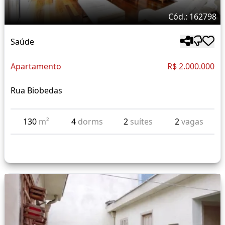
Cód.: 162798
Saúde
Apartamento
R$ 2.000.000
Rua Biobedas
130
m²
4
dorms
2
suítes
2
vagas