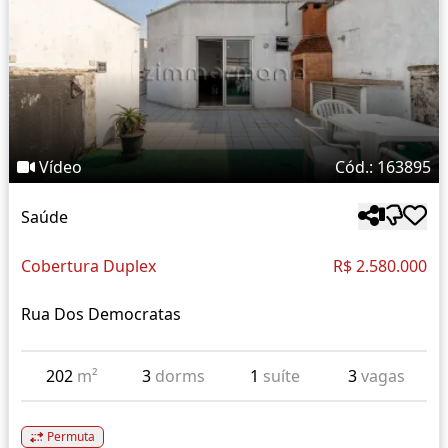
Vídeo
Cód.: 163895
Saúde
Cobertura Duplex
R$ 2.580.000
Rua Dos Democratas
202
m²
3
dorms
1
suíte
3
vagas
Permuta