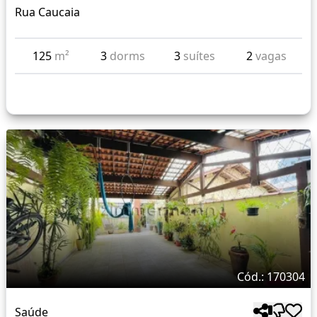
Rua Caucaia
125
m²
3
dorms
3
suítes
2
vagas
Cód.: 170304
Saúde