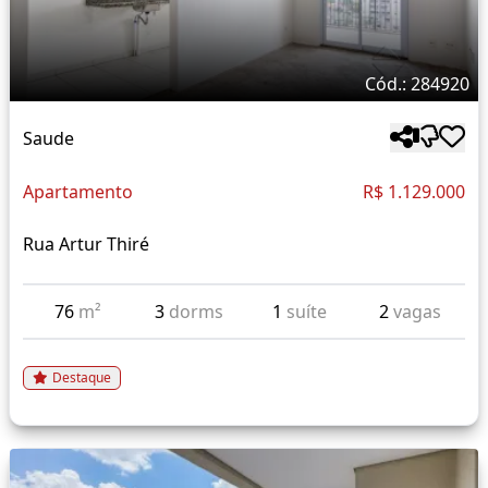
Cód.: 284920
Saude
Apartamento
R$ 1.129.000
Rua Artur Thiré
76
m²
3
dorms
1
suíte
2
vagas
Destaque