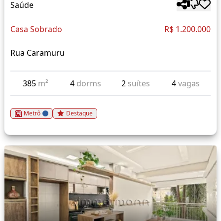
Saúde
Casa Sobrado
R$ 1.200.000
Rua Caramuru
385
m²
4
dorms
2
suítes
4
vagas
Metrô
Destaque