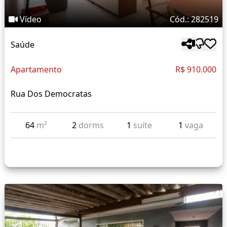
Vídeo
Cód.: 282519
Saúde
Apartamento
R$ 910.000
Rua Dos Democratas
64
m²
2
dorms
1
suíte
1
vaga