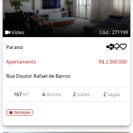
Vídeo
Cód.: 271199
Paraiso
Apartamento
R$ 2.300.000
Rua Doutor Rafael de Barros
167
m²
4
dorms
2
suítes
2
vagas
Destaque