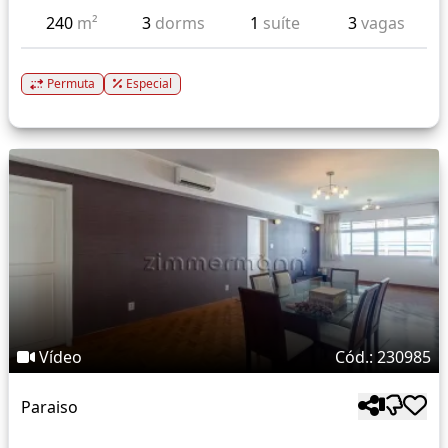
240
m²
3
dorms
1
suíte
3
vagas
Permuta
Especial
Vídeo
Cód.: 230985
Paraiso