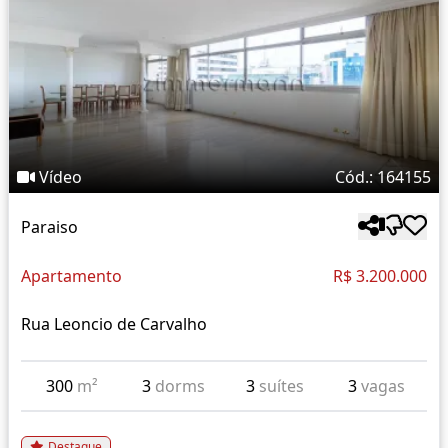
Vídeo
Cód.: 164155
Paraiso
Apartamento
R$ 3.200.000
Rua Leoncio de Carvalho
300
m²
3
dorms
3
suítes
3
vagas
Destaque