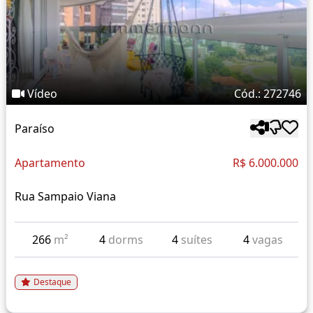
Vídeo
Cód.: 272746
Paraíso
Apartamento
R$ 6.000.000
Rua Sampaio Viana
266
m²
4
dorms
4
suítes
4
vagas
Destaque