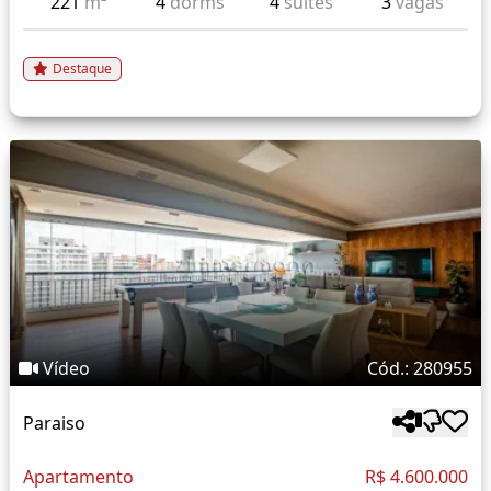
221
m²
4
dorms
4
suítes
3
vagas
Destaque
Vídeo
Cód.: 280955
Paraiso
Apartamento
R$ 4.600.000