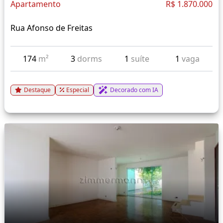
Apartamento
R$ 1.870.000
Rua Afonso de Freitas
174
m²
3
dorms
1
suíte
1
vaga
Destaque
Especial
Decorado com IA