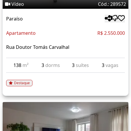
Vídeo
Cód.: 289572
Paraíso
Apartamento
R$ 2.550.000
Rua Doutor Tomás Carvalhal
138
m²
3
dorms
3
suítes
3
vagas
Destaque