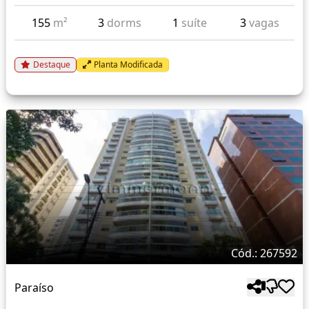
155
m²
3
dorms
1
suíte
3
vagas
Destaque
Planta Modificada
Cód.: 267592
Paraíso