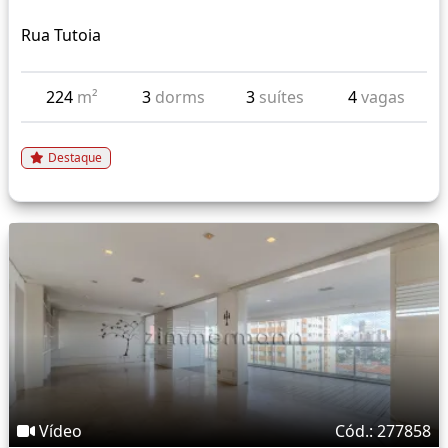
Rua Tutoia
224
m²
3
dorms
3
suítes
4
vagas
Destaque
Vídeo
Cód.: 277858