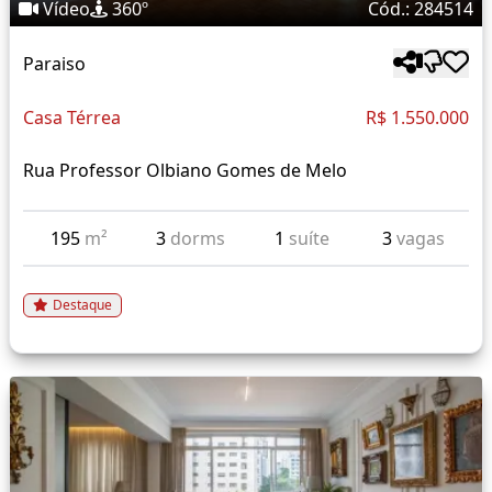
Vídeo
360º
Cód.: 284514
Paraiso
Casa Térrea
R$ 1.550.000
Rua Professor Olbiano Gomes de Melo
195
m²
3
dorms
1
suíte
3
vagas
Destaque