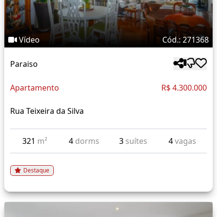
Vídeo
Cód.: 271368
Paraiso
Apartamento
R$ 4.300.000
Rua Teixeira da Silva
321
m²
4
dorms
3
suítes
4
vagas
Destaque