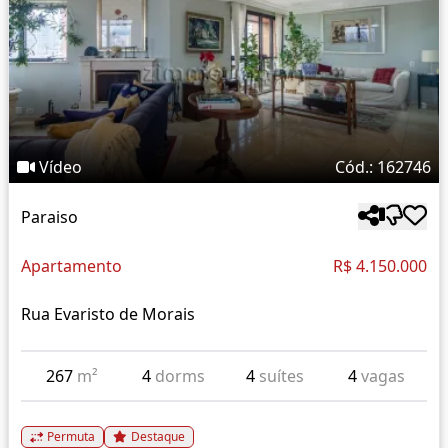
Vídeo
Cód.: 162746
Paraiso
Apartamento
R$ 4.150.000
Rua Evaristo de Morais
267
m²
4
dorms
4
suítes
4
vagas
Permuta
Destaque