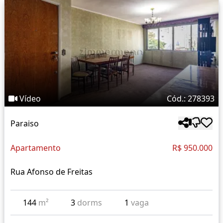
Vídeo
Cód.: 278393
Paraiso
Apartamento
R$ 950.000
Rua Afonso de Freitas
144
m²
3
dorms
1
vaga