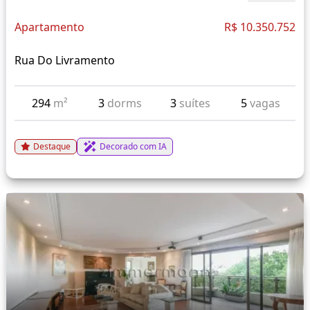
Apartamento
R$ 10.350.752
Rua Do Livramento
294
m²
3
dorms
3
suítes
5
vagas
Destaque
Decorado com IA