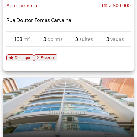
Apartamento
R$ 2.800.000
Rua Doutor Tomás Carvalhal
138
m²
3
dorms
3
suítes
3
vagas
Destaque
Especial