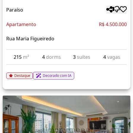
Paraíso
Apartamento
R$ 4.500.000
Rua Maria Figueiredo
215
m²
4
dorms
3
suítes
4
vagas
Destaque
Decorado com IA