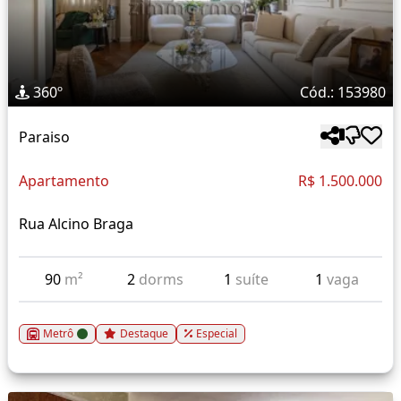
360º
Cód.: 153980
Paraiso
Apartamento
R$ 1.500.000
Rua Alcino Braga
90
m²
2
dorms
1
suíte
1
vaga
Metrô
Destaque
Especial