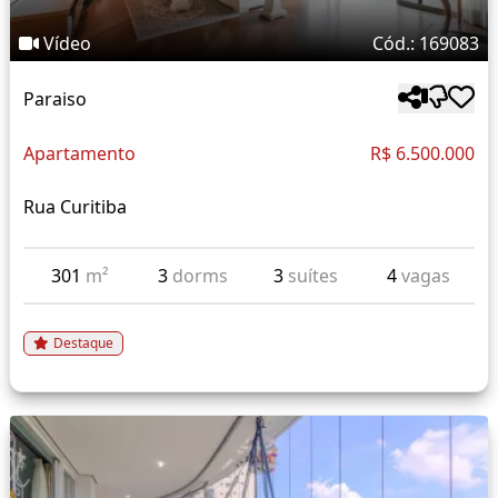
Vídeo
Cód.: 169083
Paraiso
Apartamento
R$ 6.500.000
Rua Curitiba
301
m²
3
dorms
3
suítes
4
vagas
Destaque