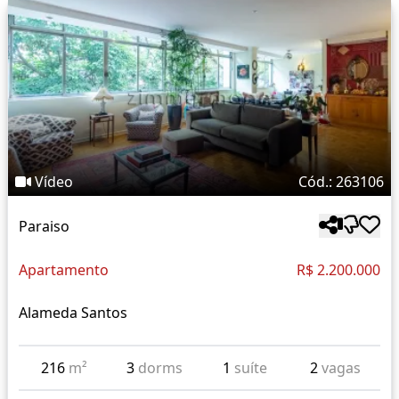
Vídeo
Cód.: 263106
Paraiso
Apartamento
R$ 2.200.000
Alameda Santos
216
m²
3
dorms
1
suíte
2
vagas