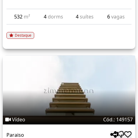
532
m²
4
dorms
4
suítes
6
vagas
Destaque
Vídeo
Cód.: 149157
Paraiso