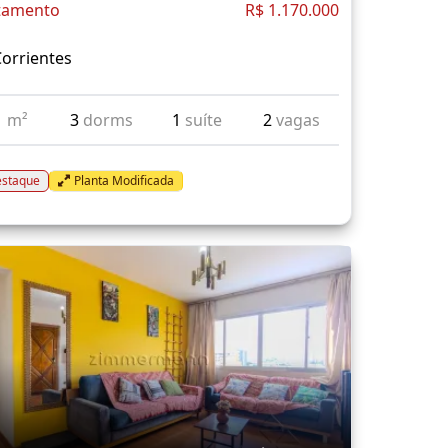
tamento
R$ 1.170.000
orrientes
1
m²
3
dorms
1
suíte
2
vagas
staque
Planta Modificada