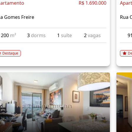
artamento
R$ 1.690.000
Apar
a Gomes Freire
Rua C
200
m²
3
dorms
1
suíte
2
vagas
9
Destaque
De