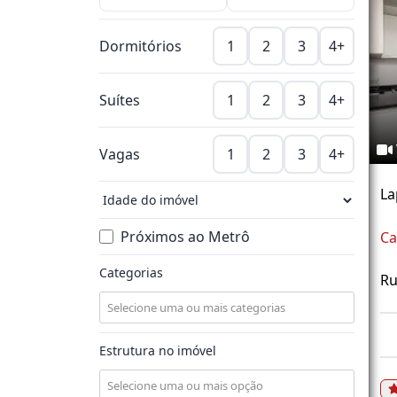
Dormitórios
1
2
3
4+
Suítes
1
2
3
4+
Vagas
1
2
3
4+
La
Próximos ao Metrô
Ca
Categorias
Ru
Estrutura no imóvel