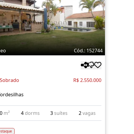
deo
Cód.: 152744
 Sobrado
R$ 2.550.000
ordesilhas
00
m²
4
dorms
3
suítes
2
vagas
staque