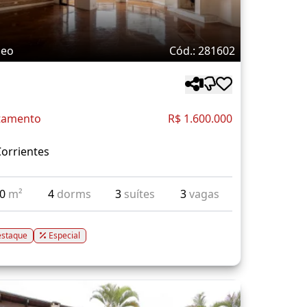
deo
Cód.: 281602
tamento
R$ 1.600.000
orrientes
10
m²
4
dorms
3
suítes
3
vagas
staque
Especial