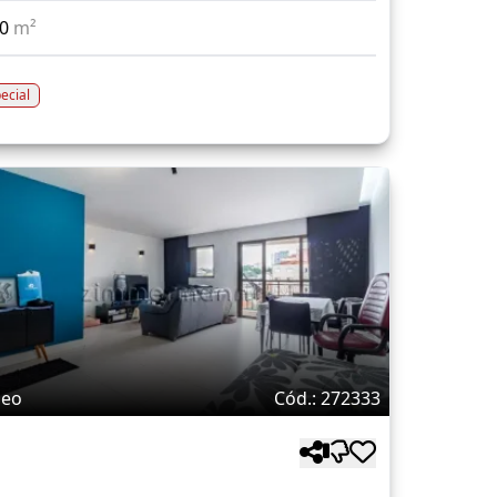
50
m²
ecial
deo
Cód.: 272333