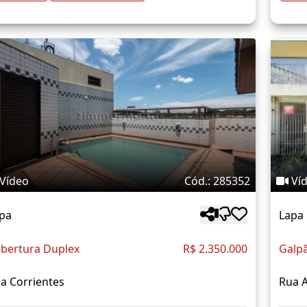
Vídeo
Cód.: 285352
Ví
pa
Lapa
bertura Duplex
R$ 2.350.000
Galp
a Corrientes
Rua A