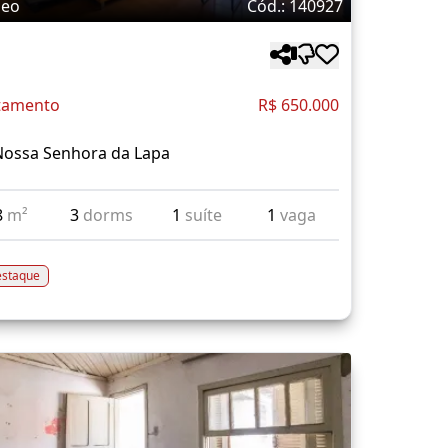
deo
Cód.: 140927
tamento
R$ 650.000
Nossa Senhora da Lapa
8
m²
3
dorms
1
suíte
1
vaga
staque