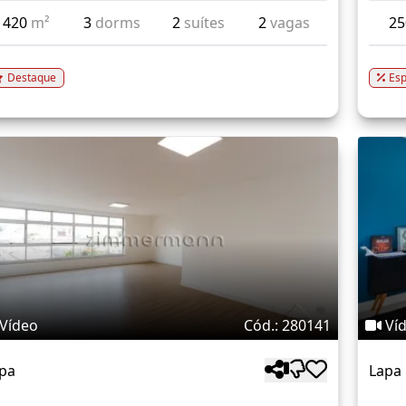
420
m²
3
dorms
2
suítes
2
vagas
2
Destaque
Esp
Vídeo
Cód.: 280141
Ví
pa
Lapa