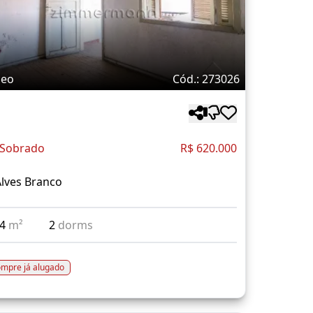
deo
Cód.: 273026
 Sobrado
R$ 620.000
lves Branco
04
m²
2
dorms
mpre já alugado