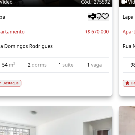
Vídeo
Cód.: 275592
Ví
pa
Lapa
artamento
R$ 670.000
Apar
a Domingos Rodrigues
Rua 
54
m²
2
dorms
1
suíte
1
vaga
9
Destaque
De