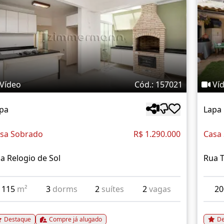
Vídeo
Cód.: 157021
Ví
pa
Lapa
sa Sobrado
R$ 1.290.000
Casa
a Relogio de Sol
Rua T
115
m²
3
dorms
2
suítes
2
vagas
2
Destaque
Compre já alugado
De