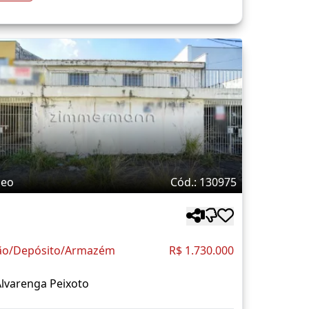
deo
Cód.: 130975
ão/Depósito/Armazém
R$ 1.730.000
lvarenga Peixoto