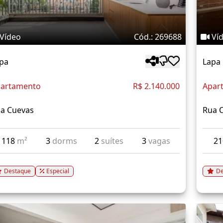
Vídeo
Cód.: 269688
Ví
pa
Lapa
artamento
R$ 2.140.000
Apar
a Cuevas
Rua C
118
m²
3
dorms
2
suítes
3
vagas
2
Destaque
Especial
De