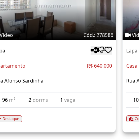
Vídeo
Cód.: 278586
Ví
pa
Lapa
artamento
R$ 640.000
Casa
a Afonso Sardinha
Rua A
96
m²
2
dorms
1
vaga
1
Destaque
Co