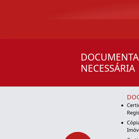
DOCUMENTA
NECESSÁRIA
DO
Cert
Regi
Cópia
Imóv