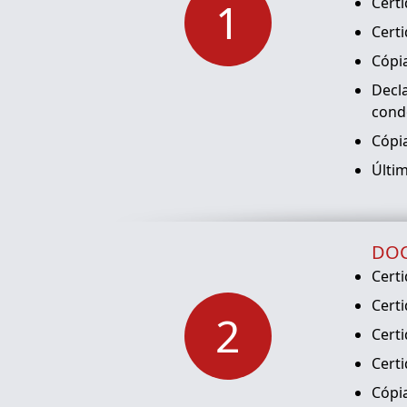
1
Certi
Certi
Cópia
Decl
cond
Cópia
Últi
DOC
Certi
Certi
2
Certi
Certi
Cópia