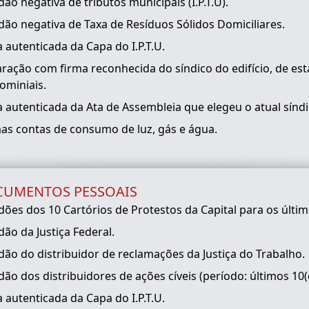
dão negativa de tributos municipais (I.P.T.U).
dão negativa de Taxa de Resíduos Sólidos Domiciliares.
 autenticada da Capa do I.P.T.U.
aração com firma reconhecida do síndico do edifício, de es
ominiais.
 autenticada da Ata de Assembleia que elegeu o atual síndi
mas contas de consumo de luz, gás e água.
UMENTOS PESSOAIS
dões dos 10 Cartórios de Protestos da Capital para os últim
dão da Justiça Federal.
dão do distribuidor de reclamações da Justiça do Trabalho.
dão dos distribuidores de ações cíveis (período: últimos 10(
 autenticada da Capa do I.P.T.U.