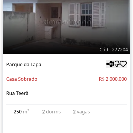
Cód.: 277204
Parque da Lapa
Casa Sobrado
R$ 2.000.000
Rua Teerã
250
m²
2
dorms
2
vagas