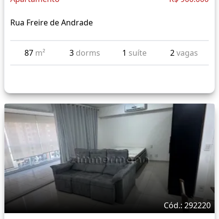
Rua Freire de Andrade
87
m²
3
dorms
1
suíte
2
vagas
Cód.: 292220