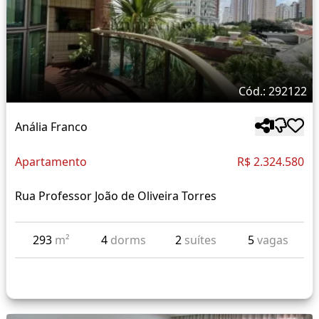
Cód.: 292122
Anália Franco
Apartamento
R$ 2.324.580
Rua Professor João de Oliveira Torres
293
m²
4
dorms
2
suítes
5
vagas