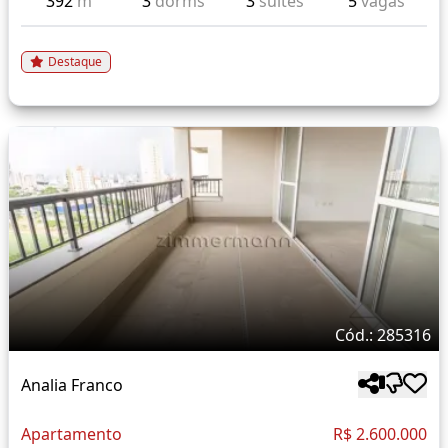
392
m²
3
dorms
3
suítes
5
vagas
Destaque
Cód.: 285316
Analia Franco
Apartamento
R$ 2.600.000