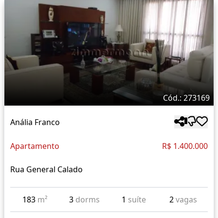
Cód.: 273169
Anália Franco
Apartamento
R$ 1.400.000
Rua General Calado
183
m²
3
dorms
1
suíte
2
vagas