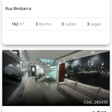
Rua Bimbarra
162
m²
3
dorms
3
suítes
3
vagas
Cód.: 265436