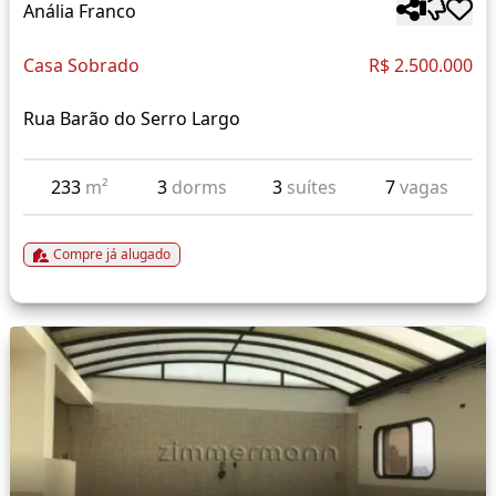
Anália Franco
Casa Sobrado
R$ 2.500.000
Rua Barão do Serro Largo
233
m²
3
dorms
3
suítes
7
vagas
Compre já alugado