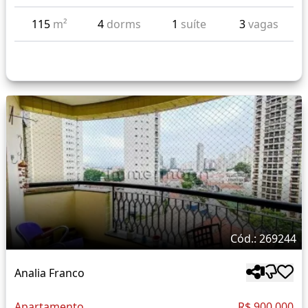
115
m²
4
dorms
1
suíte
3
vagas
Cód.: 269244
Analia Franco
Apartamento
R$ 900.000