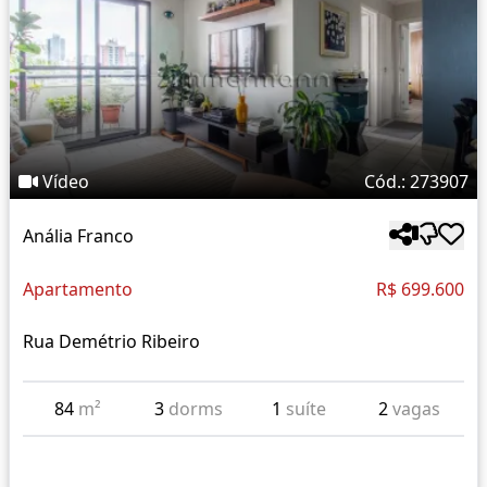
Vídeo
Cód.: 273907
Anália Franco
Apartamento
R$ 699.600
Rua Demétrio Ribeiro
84
m²
3
dorms
1
suíte
2
vagas