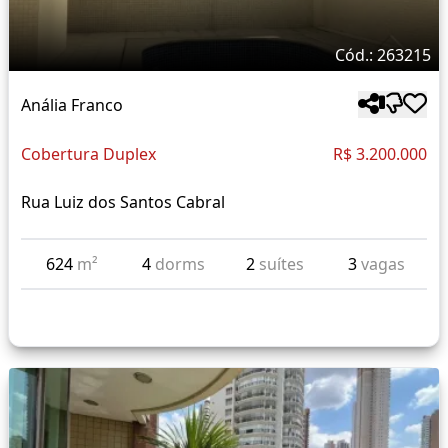
Cód.: 263215
Anália Franco
Cobertura Duplex
R$ 3.200.000
Rua Luiz dos Santos Cabral
624
m²
4
dorms
2
suítes
3
vagas