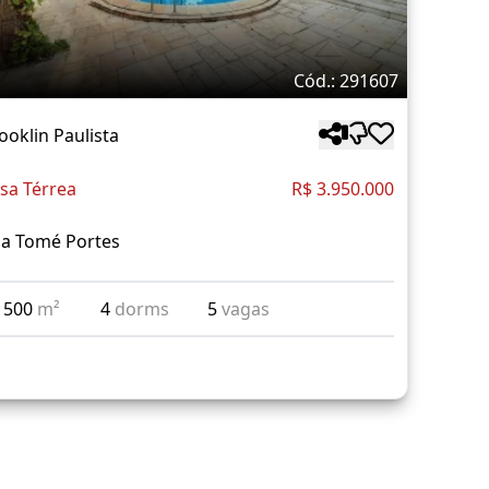
Cód.: 291607
ooklin Paulista
sa Térrea
R$ 3.950.000
a Tomé Portes
500
m²
4
dorms
5
vagas