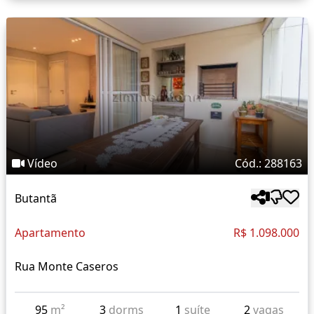
Vídeo
Cód.: 288163
Butantã
Apartamento
R$ 1.098.000
Rua Monte Caseros
95
m²
3
dorms
1
suíte
2
vagas