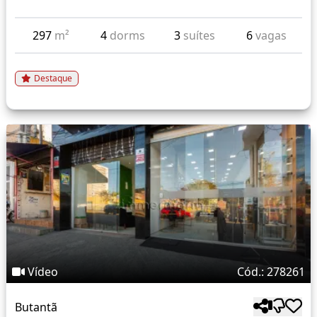
297
m²
4
dorms
3
suítes
6
vagas
Destaque
Vídeo
Cód.: 278261
Butantã