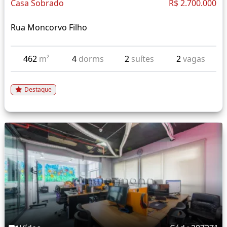
Casa Sobrado
R$ 2.700.000
Rua Moncorvo Filho
462
m²
4
dorms
2
suítes
2
vagas
Destaque