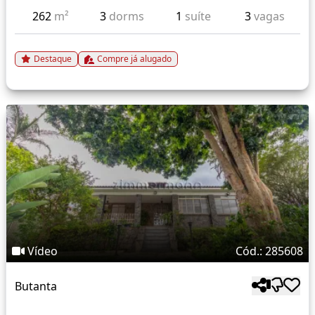
262
m²
3
dorms
1
suíte
3
vagas
Destaque
Compre já alugado
Vídeo
Cód.: 285608
Butanta