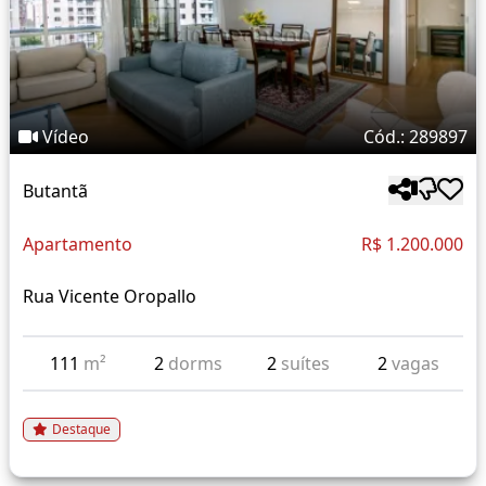
Vídeo
Cód.: 289897
Butantã
Apartamento
R$ 1.200.000
Rua Vicente Oropallo
111
m²
2
dorms
2
suítes
2
vagas
Destaque