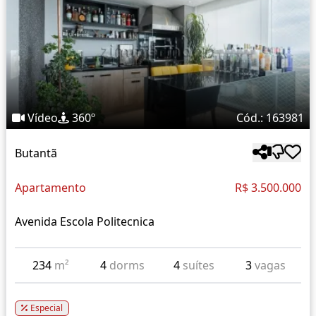
Vídeo
360º
Cód.: 163981
Butantã
Apartamento
R$ 3.500.000
Avenida Escola Politecnica
234
m²
4
dorms
4
suítes
3
vagas
Especial