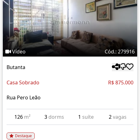
Vídeo
Cód.: 279916
Butanta
Casa Sobrado
R$ 875.000
Rua Pero Leão
126
m²
3
dorms
1
suíte
2
vagas
Destaque