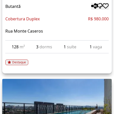
Butantã
Cobertura Duplex
R$ 980.000
Rua Monte Caseros
128
m²
3
dorms
1
suíte
1
vaga
Destaque