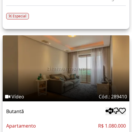
Especial
Vídeo
Cód.: 289410
Butantã
Apartamento
R$ 1.080.000