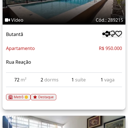
Vídeo
Cód.: 289215
Butantã
Apartamento
R$ 950.000
Rua Reação
72
m²
2
dorms
1
suíte
1
vaga
Metrô
Destaque