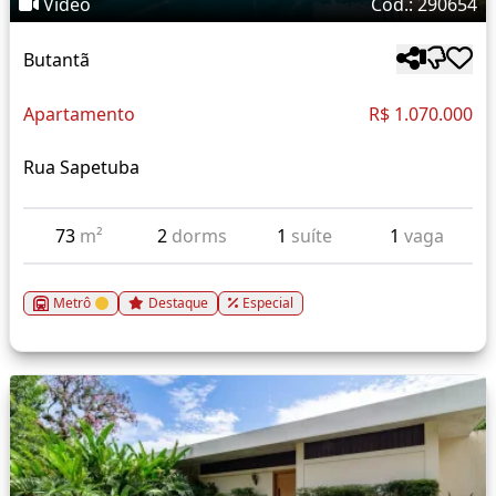
Vídeo
Cód.: 290654
Butantã
Apartamento
R$ 1.070.000
Rua Sapetuba
73
m²
2
dorms
1
suíte
1
vaga
Metrô
Destaque
Especial