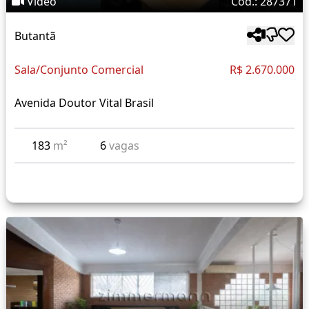
Vídeo
Cód.: 287371
Butantã
Sala/Conjunto Comercial
R$ 2.670.000
Avenida Doutor Vital Brasil
183
m²
6
vagas