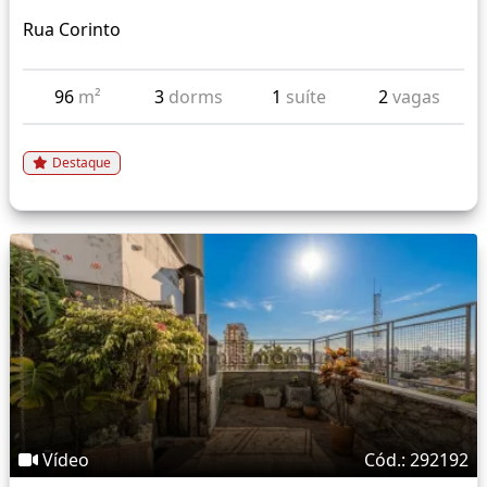
Rua Corinto
96
m²
3
dorms
1
suíte
2
vagas
Destaque
Vídeo
Cód.: 292192