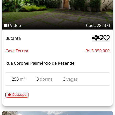
Vídeo
Cód.: 282371
Butantã
Casa Térrea
R$ 3.950.000
Rua Coronel Palimércio de Rezende
253
m²
3
dorms
3
vagas
Destaque