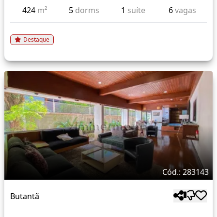
424
m²
5
dorms
1
suíte
6
vagas
Destaque
Cód.: 283143
Butantã