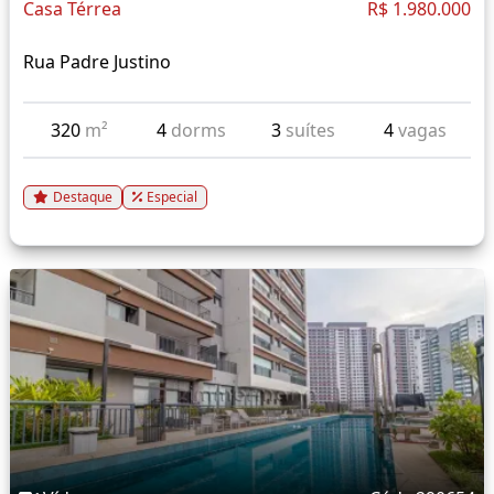
Casa Térrea
R$ 1.980.000
Rua Padre Justino
320
m²
4
dorms
3
suítes
4
vagas
Destaque
Especial