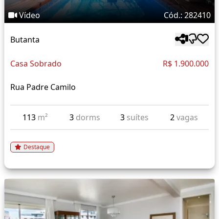
Vídeo
Cód.: 282410
Butanta
Casa Sobrado
R$ 1.900.000
Rua Padre Camilo
113
m²
3
dorms
3
suítes
2
vagas
Destaque