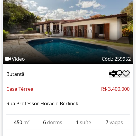
Vídeo
Cód.: 259952
Butantã
Casa Térrea
R$ 3.400.000
Rua Professor Horácio Berlinck
450
m²
6
dorms
1
suíte
7
vagas