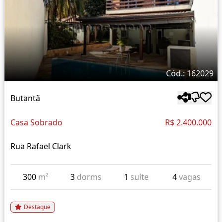
Cód.: 162029
Butantã
Casa Sobrado
R$ 2.400.000
Rua Rafael Clark
300
m²
3
dorms
1
suíte
4
vagas
Destaque