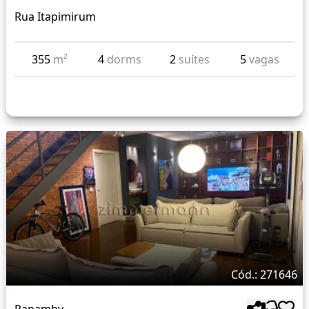
Rua Itapimirum
355
m²
4
dorms
2
suítes
5
vagas
Cód.: 271646
Panamby