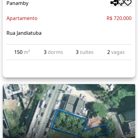
Panamby
Apartamento
R$ 720.000
Rua Jandiatuba
150
m²
3
dorms
3
suítes
2
vagas