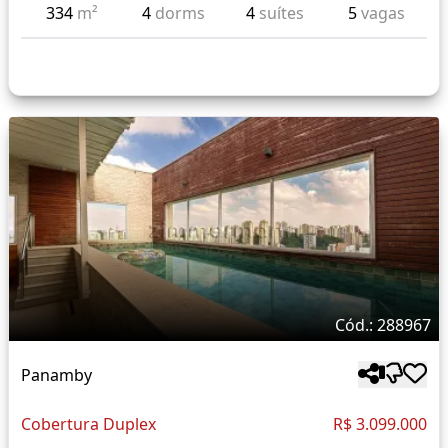
334
m²
4
dorms
4
suítes
5
vagas
Cód.: 288967
Panamby
Cobertura Duplex
R$ 3.099.000