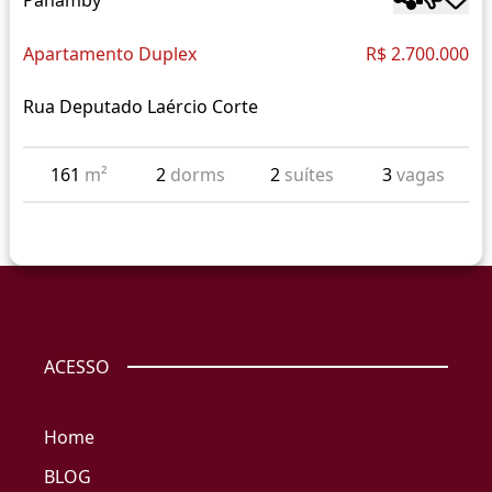
Apartamento Duplex
R$ 2.700.000
Rua Deputado Laércio Corte
161
m²
2
dorms
2
suítes
3
vagas
ACESSO
Home
BLOG