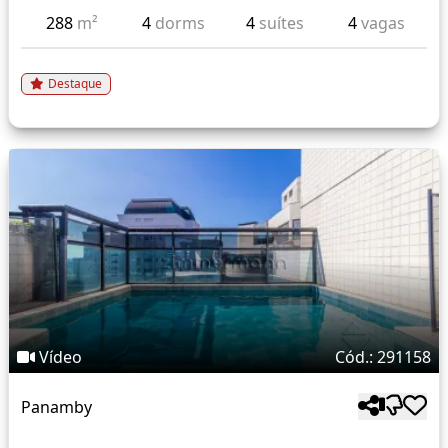
288
m²
4
dorms
4
suítes
4
vagas
Destaque
Vídeo
Cód.: 291158
Panamby