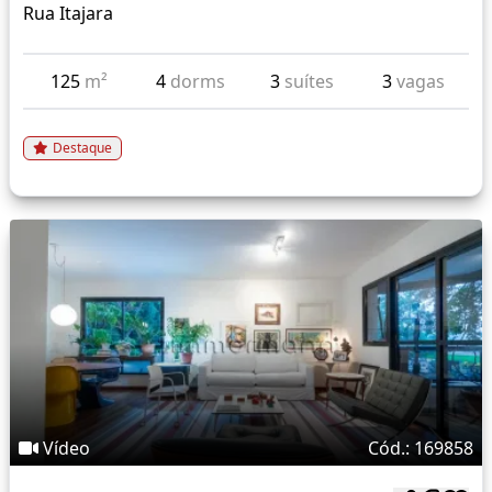
Rua Itajara
125
m²
4
dorms
3
suítes
3
vagas
Destaque
Vídeo
Cód.: 169858