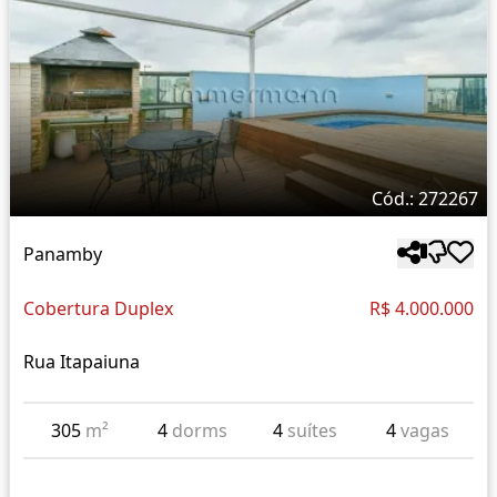
Cód.: 272267
Panamby
Cobertura Duplex
R$ 4.000.000
Rua Itapaiuna
305
m²
4
dorms
4
suítes
4
vagas