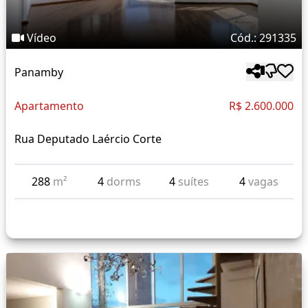
Vídeo
Cód.: 291335
Panamby
Apartamento
R$ 2.600.000
Rua Deputado Laércio Corte
288
m²
4
dorms
4
suítes
4
vagas