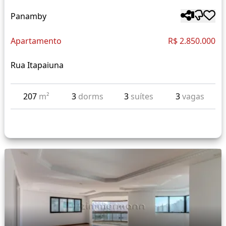
Panamby
Apartamento
R$ 2.850.000
Rua Itapaiuna
207
m²
3
dorms
3
suítes
3
vagas