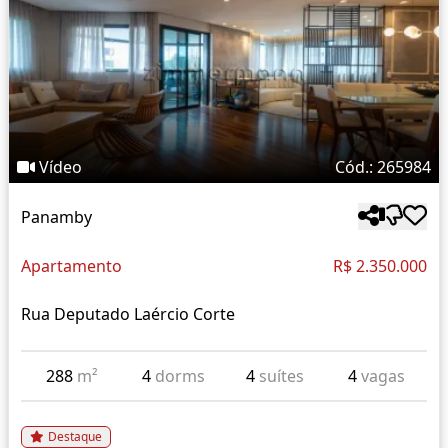
Vídeo
Cód.: 265984
Panamby
Apartamento
R$ 2.350.000
Rua Deputado Laércio Corte
288
m²
4
dorms
4
suítes
4
vagas
Destaque