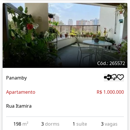
Cód.: 265572
Panamby
Apartamento
R$ 1.000.000
Rua Itamira
198
m²
3
dorms
1
suíte
3
vagas