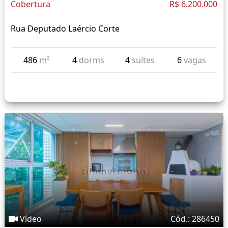
Cobertura
R$ 6.200.000
Rua Deputado Laércio Corte
486
m²
4
dorms
4
suítes
6
vagas
Vídeo
Cód.: 286450