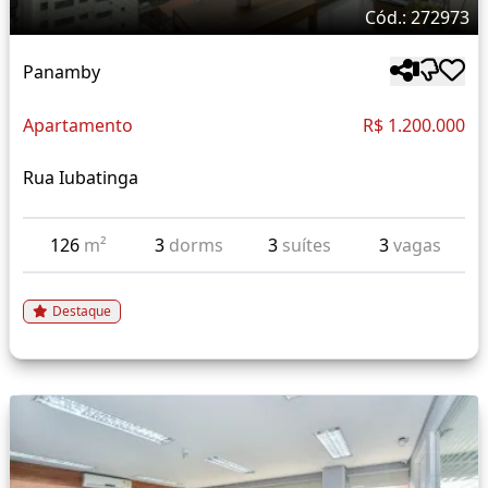
Cód.: 272973
Panamby
Apartamento
R$ 1.200.000
Rua Iubatinga
126
m²
3
dorms
3
suítes
3
vagas
Destaque