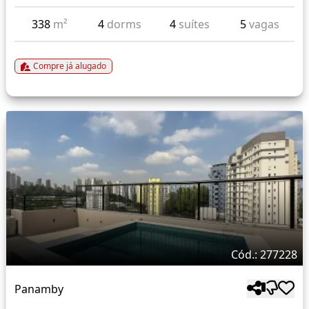
338
m²
4
dorms
4
suítes
5
vagas
Compre já alugado
Cód.: 277228
Panamby